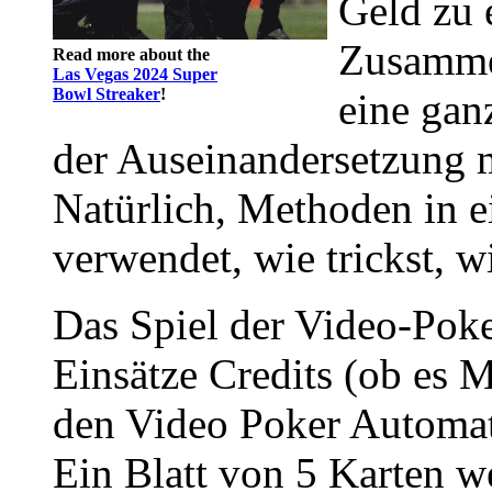
Geld zu 
Zusammen
Read more about the
Las Vegas 2024 Super
Bowl Streaker
!
eine gan
der Auseinandersetzung m
Natürlich, Methoden in 
verwendet, wie trickst, w
Das Spiel der Video-Poke
Einsätze Credits (ob es 
den Video Poker Automate
Ein Blatt von 5 Karten w