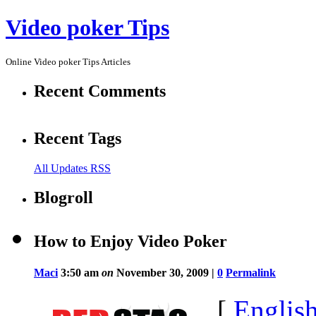
Video poker Tips
Online Video poker Tips Articles
Recent Comments
Recent Tags
All Updates RSS
Blogroll
How to Enjoy Video Poker
Maci
3:50 am
on
November 30, 2009 |
0
Permalink
[
Englis