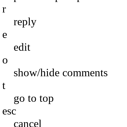
r
reply
e
edit
o
show/hide comments
t
go to top
esc
cancel